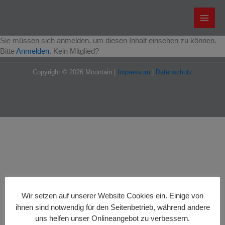
Zum
Inhalt
springen
Sie müssen sich anmelden, um diesen Inhalt einsehen zu können.
Bitte
Anmelden
. Kein Mitglied?
Copyright © 2026 Mountain |
Impressum
|
Datenschutz
Wir setzen auf unserer Website Cookies ein. Einige von
ihnen sind notwendig für den Seitenbetrieb, während andere
uns helfen unser Onlineangebot zu verbessern.