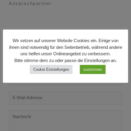
Ansprechpartner
Enrico Schubert | Vorsitzender
Mail: info@13er-freunde.de
Wir setzen auf unserer Website Cookies ein. Einige von
Sende uns eine Nachricht
ihnen sind notwendig für den Seitenbetrieb, während andere
uns helfen unser Onlineangebot zu verbessern.
N
Bitte stimme dem zu oder passe die Einstellungen an.
a
m
Cookie Einstellungen
zustimmen
e
P
*
h
o
n
E
e
m
N
a
u
i
M
m
l
e
b
*
s
e